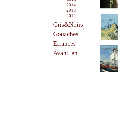
2014
2013
2012
Gris&Noirs
Gouaches
Errances
Avant, en
__________
vrac!